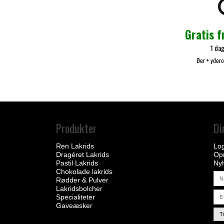
Gratis f
1 dag
Øer + yder
Produkter
Di
Ren Lakrids
Log
Dragéret Lakrids
Opr
Pastil Lakrids
Ny
Chokolade lakrids
Rødder & Pulver
Lakridsbolcher
Specialiteter
Gaveæsker
T