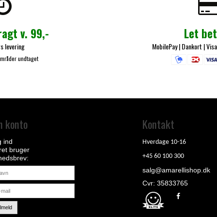
ragt v. 99,-
Let bet
s levering
MobilePay
| Dankort |
Visa
områder undtaget
n konto
Kontakt
 ind
Hverdage 10-16
et bruger
+45 60 100 300
hedsbrev
salg@amarellishop.dk
Cvr: 35833765
ilmeld