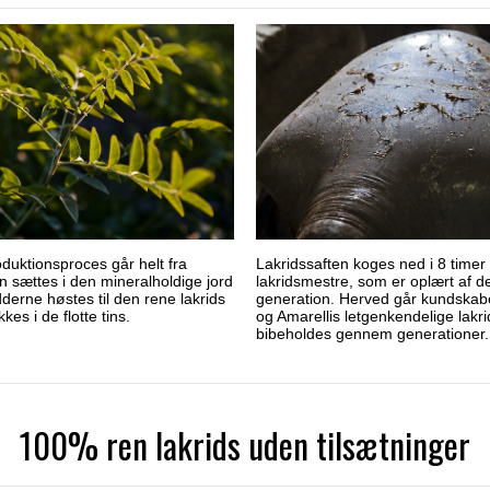
oduktionsproces går helt fra
Lakridssaften koges ned i 8 timer 
en sættes i den mineralholdige jord
lakridsmestre, som er oplært af d
dderne høstes til den rene lakrids
generation. Herved går kundskabe
es i de flotte tins.
og Amarellis letgenkendelige lak
bibeholdes gennem generationer.
100% ren lakrids uden tilsætninger