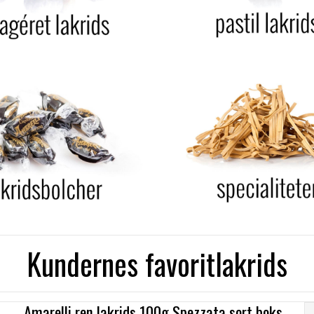
Kundernes favoritlakrids
Amarelli ren lakrids 100g Spezzata sort boks