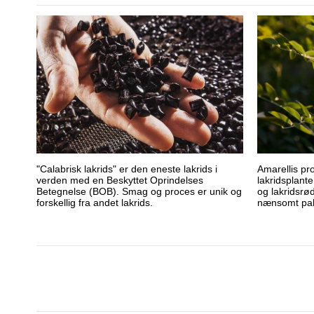
"Calabrisk lakrids" er den eneste lakrids i
Amarellis pr
verden med en Beskyttet Oprindelses
lakridsplant
Betegnelse (BOB). Smag og proces er unik og
og lakridsrø
forskellig fra andet lakrids.
nænsomt pakk