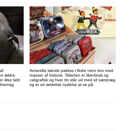
af
Amarellis lakrids pakkes i flotte retro tins med
en ældre
masser af historie. Stilarten er libertinsk og
r ikke tabt
caligrafisk og hver tin står ud med sit særpræg
ridssmag
og er en æstetisk nydelse at se på.