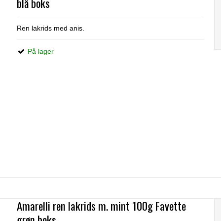
blå boks
Ren lakrids med anis.
På lager
Amarelli ren lakrids m. mint 100g Favette
grøn boks