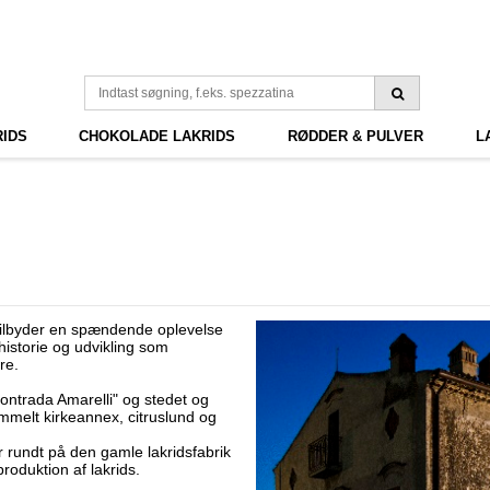
RIDS
CHOKOLADE LAKRIDS
RØDDER & PULVER
L
 tilbyder en spændende oplevelse
historie og udvikling som
ere.
Contrada Amarelli" og stedet og
mmelt kirkeannex, citruslund og
 rundt på den gamle lakridsfabrik
produktion af lakrids.