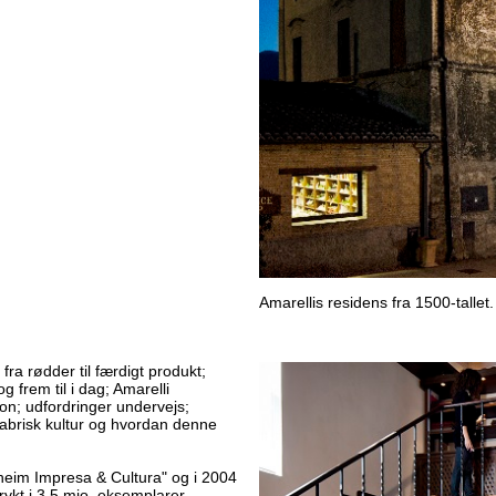
Amarellis residens fra 1500-tallet.
ra rødder til færdigt produkt;
 frem til i dag; Amarelli
tion; udfordringer undervejs;
labrisk kultur og hvordan denne
nheim Impresa & Cultura" og i 2004
rykt i 3,5 mio. eksemplarer.