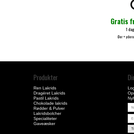
Gratis f
1 dag
Øer + yder
Produkter
Di
Ren Lakrids
Log
Dragéret Lakrids
Opr
Pastil Lakrids
Ny
Chokolade lakrids
Rødder & Pulver
Lakridsbolcher
Specialiteter
Gaveæsker
T