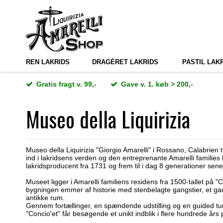
REN LAKRIDS
DRAGÉRET LAKRIDS
PASTIL LAK
Gratis fragt v. 99,-
Gave v. 1. køb > 200,-
Museo della Liquirizia
Museo della Liquirizia "Giorgio Amarelli" i Rossano, Calabrien
ind i lakridsens verden og den entreprenante Amarelli families 
lakridsproducent fra 1731 og frem til i dag 8 generationer sen
Museet ligger i Amarelli familiens residens fra 1500-tallet på "
bygningen emmer af historie med stenbelagte gangstier, et ga
antikke rum.
Gennem fortællinger, en spændende udstilling og en guided tur
"Concio'et" får besøgende et unikt indblik i flere hundrede års 