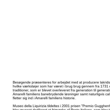
Besøgende præsenteres for arbejdet med at producere lakrids f
hvilke værkstøjer som har været i brug brug gennem fra 1731 og
traditioner, som er blevet overleveret fra generation til genera
Amarelli familiens banebrydende løsninger samt naturligvis ca
fletter sig ind i Amarelli familiens historie.
Museo della Liquirizia tildeltes i 2001 prisen "Premio Gugghe
blev museet dedikeret et frimærke af Poste Italiane, som blev t