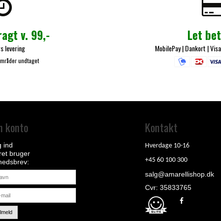
ragt v. 99,-
Let bet
s levering
MobilePay
| Dankort |
Visa
områder undtaget
n konto
Kontakt
 ind
Hverdage 10-16
et bruger
+45 60 100 300
hedsbrev
salg@amarellishop.dk
Cvr: 35833765
ilmeld