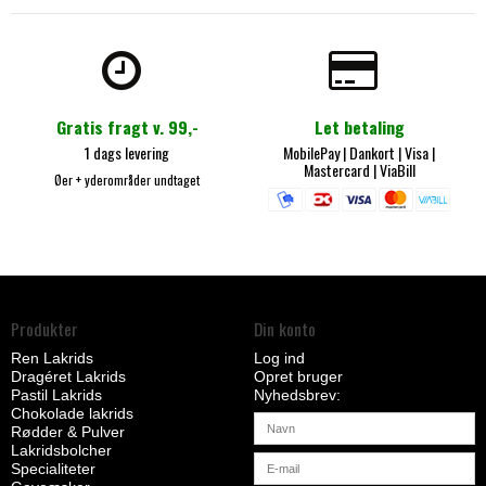
Gratis fragt v. 99,-
Let betaling
1 dags levering
MobilePay
| Dankort |
Visa |
Mastercard
|
ViaBill
Øer + yderområder undtaget
Produkter
Din konto
Ren Lakrids
Log ind
Dragéret Lakrids
Opret bruger
Pastil Lakrids
Nyhedsbrev
Chokolade lakrids
Rødder & Pulver
Lakridsbolcher
Specialiteter