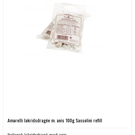
Amarelli lakridsdragée m. anis 100g Sassolini refill
Italiensk lakridsdragé med anis.