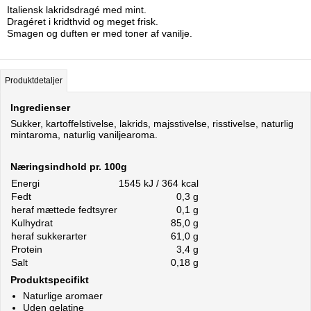
Italiensk lakridsdragé med mint.
Dragéret i kridthvid og meget frisk.
Smagen og duften er med toner af vanilje.
Produktdetaljer
Ingredienser
Sukker, kartoffelstivelse, lakrids, majsstivelse, risstivelse, naturlig
mintaroma, naturlig vaniljearoma.
Næringsindhold pr. 100g
Energi
1545 kJ / 364 kcal
Fedt
0,3 g
heraf mættede fedtsyrer
0,1 g
Kulhydrat
85,0 g
heraf sukkerarter
61,0 g
Protein
3,4 g
Salt
0,18 g
Produktspecifikt
Naturlige aromaer
Uden gelatine