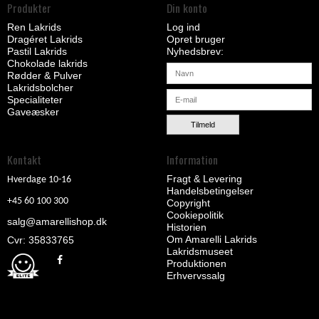
Produkter
Din konto
Ren Lakrids
Log ind
Dragéret Lakrids
Opret bruger
Pastil Lakrids
Nyhedsbrev
Chokolade lakrids
Rødder & Pulver
Lakridsbolcher
Specialiteter
Gaveæsker
Tilmeld
Kontakt
Information
Fragt & Levering
Hverdage 10-16
Handelsbetingelser
+45 60 100 300
Copyright
Cookiepolitik
salg@amarellishop.dk
Historien
Om Amarelli Lakrids
Cvr: 35833765
Lakridsmuseet
Produktionen
Erhvervssalg