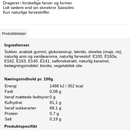
Drageret i forskellige farver og former.
Lidt sødere end sin storebror Sassolini.
Kun naturlige farvestoffer.
Produktdetaljer
Ingredienser
Sukker, arabisk gummi, glukosesirup, lakrids, stivelse (majs, ris),
naturlig anis og vaniljearoma, naturlig farvestof: E100, E160a,
E162, E163, E140, E141, saflorekstrakt, naturlig karamel,
belægningsmiddel: bivoks, vegetabilsk olie.
Næringsindhold pr. 100g
Energi
1488 kJ / 352 kcal
Fedt
0,08 g
heraf mættede fedtsyrer
0 g
Kulhydrat
81,1 g
heraf sukkerarter
68,1 g
Protein
0,7 g
Salt
0,19 g
Produktspecifikt