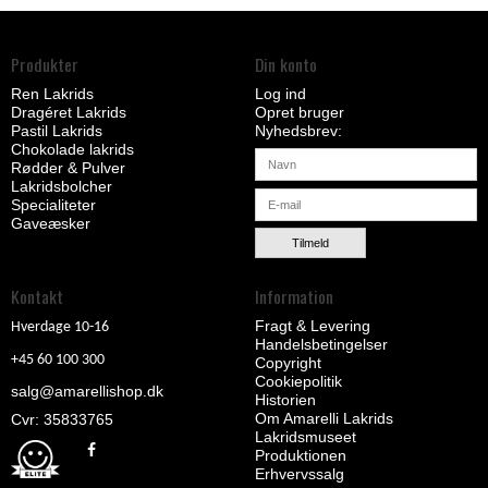
Produkter
Din konto
Ren Lakrids
Log ind
Dragéret Lakrids
Opret bruger
Pastil Lakrids
Nyhedsbrev
Chokolade lakrids
Rødder & Pulver
Lakridsbolcher
Specialiteter
Gaveæsker
Tilmeld
Kontakt
Information
Fragt & Levering
Hverdage 10-16
Handelsbetingelser
+45 60 100 300
Copyright
Cookiepolitik
salg@amarellishop.dk
Historien
Om Amarelli Lakrids
Cvr: 35833765
Lakridsmuseet
Produktionen
Erhvervssalg