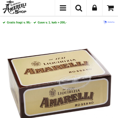
Gratis fragt v. 99,-
Gave v. 1. køb > 200,-