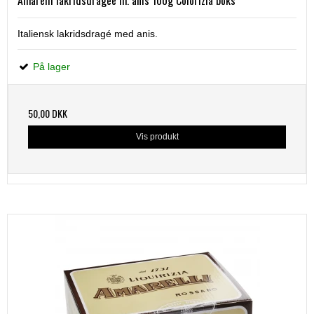
Amarelli lakridsdragée m. anis 100g Colorizia boks
Italiensk lakridsdragé med anis.
På lager
50,00 DKK
Vis produkt