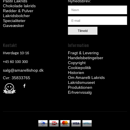
Pastil Lakrids
Nyhedsbrev
Chokolade lakrids
Rødder & Pulver
Lakridsbolcher
Specialiteter
Gaveæsker
Tilmeld
Kontakt
Information
Fragt & Levering
Hverdage 10-16
Handelsbetingelser
+45 60 100 300
Copyright
Cookiepolitik
salg@amarellishop.dk
Historien
Om Amarelli Lakrids
Cvr: 35833765
Lakridsmuseet
Produktionen
Erhvervssalg