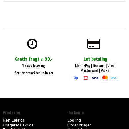
Gratis fragt v. 99,-
Let betaling
1 dags levering
MobilePay
| Dankort |
Visa |
Mastercard
|
ViaBill
Øer + yderområder undtaget
Produkter
Din konto
Ren Lakrids
Log ind
Dragéret Lakrids
Opret bruger