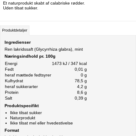
Et naturprodukt skabt af calabriske rødder.
​Uden tilsat sukker.
Produktdetaljer
Ingredienser
Ren lakridssaft (Glycyrrhiza glabra), mint
Næringsindhold pr. 100g
Energi
1473 kJ / 347 kcal
Fedt
0,01 g
heraf mættede fedtsyrer
0 g
Kulhydrat
78,5 g
heraf sukkerarter
4,2 g
Protein
8,6 g
Salt
0,39 g
Produktspecifikt
Ikke tilsat sukker
Naturprodukt
Ikke tilsat mel eller hvedestivelse
Format