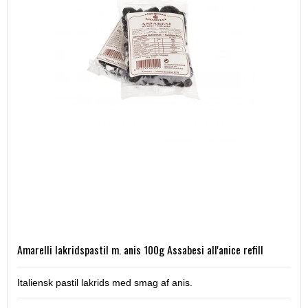
Amarelli lakridspastil m. anis 100g Assabesi all'anice refill
Italiensk pastil lakrids med smag af anis.