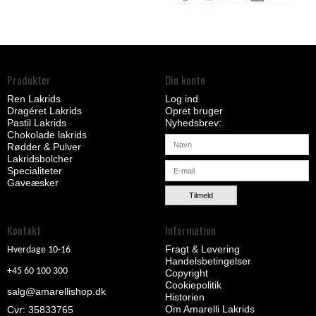
Produkter
Din konto
Ren Lakrids
Log ind
Dragéret Lakrids
Opret bruger
Pastil Lakrids
Nyhedsbrev
Chokolade lakrids
Rødder & Pulver
Lakridsbolcher
Specialiteter
Gaveæsker
Tilmeld
Kontakt
Information
Fragt & Levering
Hverdage 10-16
Handelsbetingelser
+45 60 100 300
Copyright
Cookiepolitik
salg@amarellishop.dk
Historien
Om Amarelli Lakrids
Cvr: 35833765