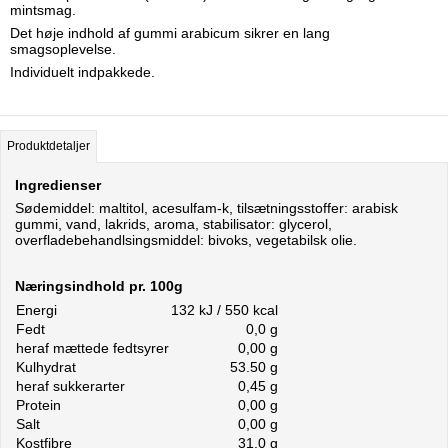
mintsmag.
Det høje indhold af gummi arabicum sikrer en lang
smagsoplevelse.
Individuelt indpakkede.
Produktdetaljer
Ingredienser
Sødemiddel: maltitol, acesulfam-k, tilsætningsstoffer: arabisk
gummi, vand, lakrids, aroma, stabilisator: glycerol,
overfladebehandlsingsmiddel: bivoks, vegetabilsk olie.
Næringsindhold pr. 100g
Energi
132 kJ / 550 kcal
Fedt
0,0 g
heraf mættede fedtsyrer
0,00 g
Kulhydrat
53.50 g
heraf sukkerarter
0,45 g
Protein
0,00 g
Salt
0,00 g
Kostfibre
31,0 g